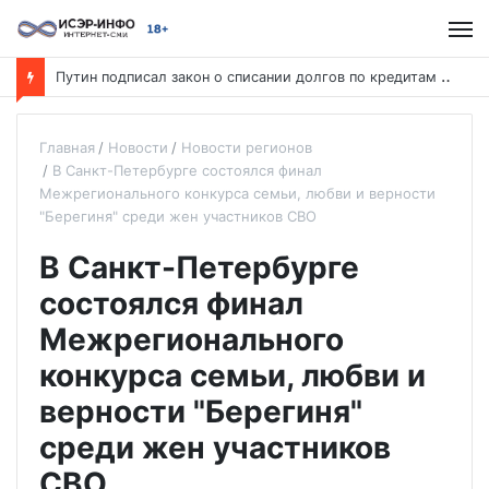
П
утин подписал закон о списании долгов по кредитам участников СВО
Главная
Новости
Новости регионов
В Санкт-Петербурге состоялся финал
Межрегионального конкурса семьи, любви и верности
"Берегиня" среди жен участников СВО
В Санкт-Петербурге
состоялся финал
Межрегионального
конкурса семьи, любви и
верности "Берегиня"
среди жен участников
СВО