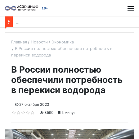
Р
авные возможности для всех детей: обучение по социальным сертификатам в детском клубе «Забота»
Главная
Новости
Экономика
В России полностью обеспечили потребность в
перекиси водорода
В России полностью
обеспечили потребность
в перекиси водорода
27 октября 2023
3590
5 минут